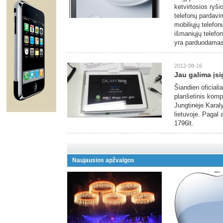
ketvirtosios ryši
telefonų pardavi
mobiliųjų telefon
išmaniųjų telefo
yra parduodamas
2012-08-16
Jau galima įs
Šiandien oficiali
planšetinis kompi
Jungtinėje Karaly
lietuvoje. Pagal
1796lt.
Naujausios apžvalgos