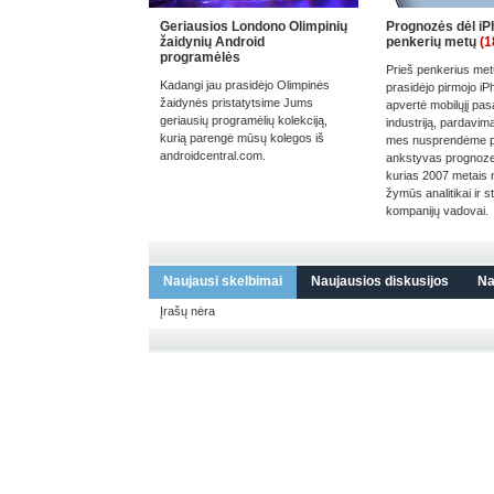
Geriausios Londono Olimpinių
Prognozės dėl iP
žaidynių Android
penkerių metų
(1
programėlės
Prieš penkerius me
Kadangi jau prasidėjo Olimpinės
prasidėjo pirmojo iP
žaidynės pristatytsime Jums
apvertė mobilųjį pasa
geriausių programėlių kolekciją,
industriją, pardavima
kurią parengė mūsų kolegos iš
mes nusprendėme pr
androidcentral.com.
ankstyvas prognoze
kurias 2007 metais n
žymūs analitikai ir 
kompanijų vadovai.
Naujausi skelbimai
Naujausios diskusijos
Na
Įrašų nėra