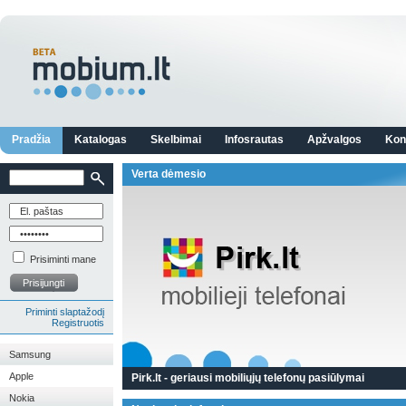
Pradžia
Katalogas
Skelbimai
Infosrautas
Apžvalgos
Kon
Verta dėmesio
Prisiminti mane
Prisijungti
Priminti slaptažodį
Registruotis
Samsung
Apple
Pirk.lt - geriausi mobiliųjų telefonų pasiūlymai
Nokia