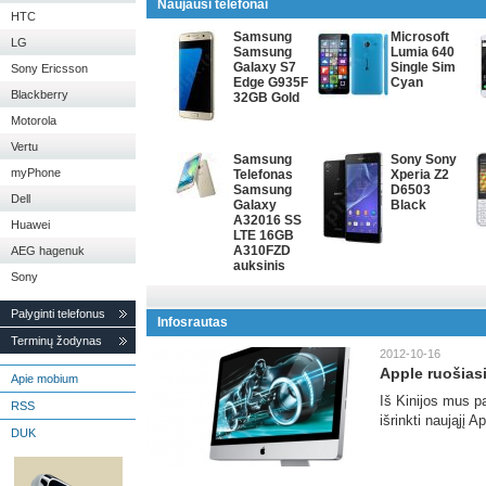
Naujausi telefonai
HTC
Samsung
Microsoft
LG
Samsung
Lumia 640
Galaxy S7
Single Sim
Sony Ericsson
Edge G935F
Cyan
Blackberry
32GB Gold
Motorola
Vertu
Samsung
Sony Sony
myPhone
Telefonas
Xperia Z2
Samsung
D6503
Dell
Galaxy
Black
A32016 SS
Huawei
LTE 16GB
A310FZD
AEG hagenuk
auksinis
Sony
Palyginti telefonus
Infosrautas
Terminų žodynas
2012-10-16
Apple ruošiasi 
Apie mobium
Iš Kinijos mus p
RSS
išrinkti naująjį A
DUK