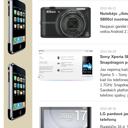
2012-08-21
Nutekėjo „išm
S800cl nuotra
Naujausi gandai 
veikia Android 2
2012-08-20
Sony Xperia S
Snapdragon p
Jau nepirmą kart
Xperia S – Sony 
kad šis telefonas
1.7GHz Snapdrag
Sandwich platform
telefono spalvų: į
2012-08-16
LG pardavė ja
telefonų
Rugpjūčio 16 d, 