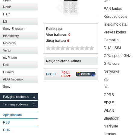
Unit
Nokia
EAN kodas
HTC
Korpuso dydis
LG
Išleidimo data
Sony Ericsson
Reitingas:
Prekės kodas
Viso balsavo:
0
Blackberry
Garantija
Jūsų balsas:
0
Motorola
DUAL SIM
Vertu
CPU speed GHz
myPhone
Naujo telefono kainos
GPU core
Dell
Networks
Huawei
46 Lt
Pirk LT
13.32€
2G
AEG hagenuk
Sony
3G
GPRS
Palyginti telefonus
EDGE
Terminų žodynas
WLAN
Apie mobium
Bluetooth
RSS
Naršyklė
DUK
Display