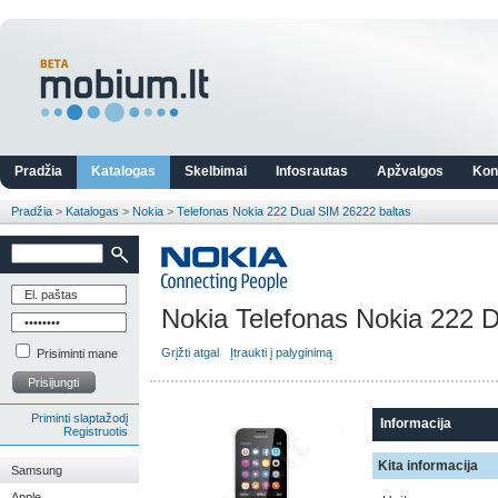
Pradžia
Katalogas
Skelbimai
Infosrautas
Apžvalgos
Kon
Pradžia
>
Katalogas
>
Nokia
>
Telefonas Nokia 222 Dual SIM 26222 baltas
Nokia Telefonas Nokia 222 
Grįžti atgal
Įtraukti į palyginimą
Prisiminti mane
Prisijungti
Priminti slaptažodį
Informacija
Registruotis
Kita informacija
Samsung
Apple