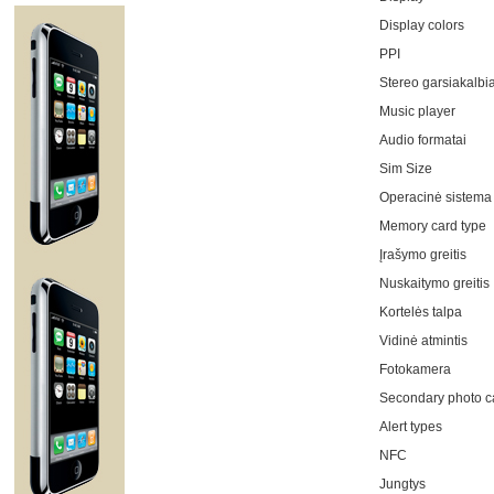
Display colors
PPI
Stereo garsiakalbia
Music player
Audio formatai
Sim Size
Operacinė sistema
Memory card type
Įrašymo greitis
Nuskaitymo greitis
Kortelės talpa
Vidinė atmintis
Fotokamera
Secondary photo 
Alert types
NFC
Jungtys