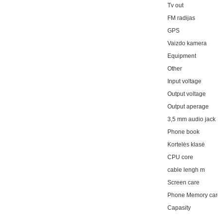
Tv out
FM radijas
GPS
Vaizdo kamera
Equipment
Other
Input voltage
Output voltage
Output aperage
3,5 mm audio jack
Phone book
Kortelės klasė
CPU core
cable lengh m
Screen care
Phone Memory card
Capasity