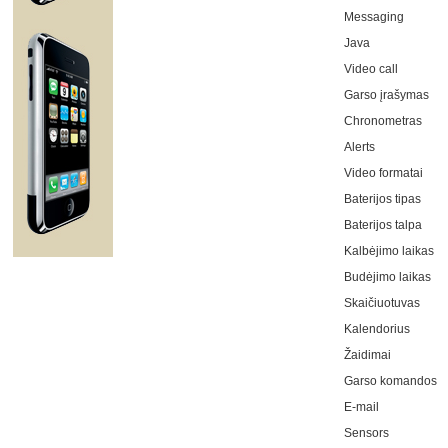
Messaging
Java
Video call
Garso įrašymas
Chronometras
Alerts
Video formatai
Baterijos tipas
Baterijos talpa
Kalbėjimo laikas
Budėjimo laikas
Skaičiuotuvas
Kalendorius
Žaidimai
Garso komandos
E-mail
Sensors