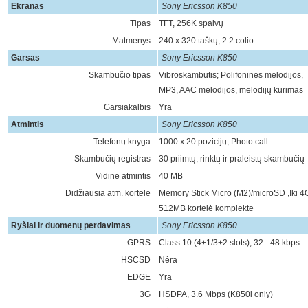
Ekranas
Sony Ericsson K850
Tipas
TFT, 256K spalvų
Matmenys
240 x 320 taškų, 2.2 colio
Garsas
Sony Ericsson K850
Skambučio tipas
Vibroskambutis; Polifoninės melodijos,
MP3, AAC melodijos, melodijų kūrimas
Garsiakalbis
Yra
Atmintis
Sony Ericsson K850
Telefonų knyga
1000 x 20 pozicijų, Photo call
Skambučių registras
30 priimtų, rinktų ir praleistų skambučių
Vidinė atmintis
40 MB
Didžiausia atm. kortelė
Memory Stick Micro (M2)/microSD ,Iki 4
512MB kortelė komplekte
Ryšiai ir duomenų perdavimas
Sony Ericsson K850
GPRS
Class 10 (4+1/3+2 slots), 32 - 48 kbps
HSCSD
Nėra
EDGE
Yra
3G
HSDPA, 3.6 Mbps (K850i only)