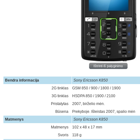
Ištrinti iš palyginimo
Bendra informacija
Sony Ericsson K850
2G tinklas
GSM 850 / 900 / 1800 / 1900
3G tinklas
HSDPA 850 / 1900 / 2100
Pristatytas
2007, birželio mėn.
Būsena
Prekyboje. Išleistas 2007, spalio mėn
Matmenys
Sony Ericsson K850
Matmenys
102 x 48 x 17 mm
Svoris
118 g