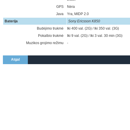
GPS
Nėra
Java
Yra, MIDP 2.0
Baterija
Sony Ericsson K850
Budėjimo trukmė
Iki 400 val. (2G) / Iki 350 val. (3G)
Pokalbio trukmė
Iki 9 val. (2G) / Iki 3 val. 30 min (3G)
Muzikos grojimo režimu
-
Atgal