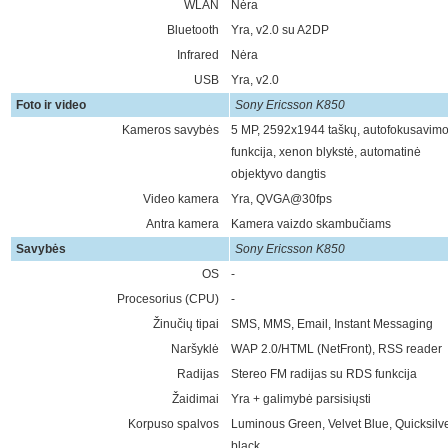
WLAN
Nėra
Bluetooth
Yra, v2.0 su A2DP
Infrared
Nėra
USB
Yra, v2.0
Foto ir video
Sony Ericsson K850
Kameros savybės
5 MP, 2592х1944 taškų, autofokusavim
funkcija, xenon blykstė, automatinė
objektyvo dangtis
Video kamera
Yra, QVGA@30fps
Antra kamera
Kamera vaizdo skambučiams
Savybės
Sony Ericsson K850
OS
-
Procesorius (CPU)
-
Žinučių tipai
SMS, MMS, Email, Instant Messaging
Naršyklė
WAP 2.0/HTML (NetFront), RSS reader
Radijas
Stereo FM radijas su RDS funkcija
Žaidimai
Yra + galimybė parsisiųsti
Korpuso spalvos
Luminous Green, Velvet Blue, Quicksilv
black