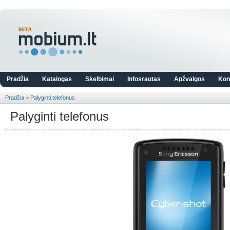
Pradžia
Katalogas
Skelbimai
Infosrautas
Apžvalgos
Kon
Pradžia
>
Palyginti telefonus
Palyginti telefonus