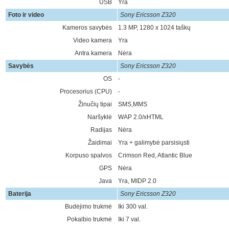
USB
Yra
Foto ir video
Sony Ericsson Z320
Kameros savybės
1.3 MP, 1280 x 1024 taškų
Video kamera
Yra
Antra kamera
Nėra
Savybės
Sony Ericsson Z320
OS
-
Procesorius (CPU)
-
Žinučių tipai
SMS,MMS
Naršyklė
WAP 2.0/xHTML
Radijas
Nėra
Žaidimai
Yra + galimybė parsisiųsti
Korpuso spalvos
Crimson Red, Atlantic Blue
GPS
Nėra
Java
Yra, MIDP 2.0
Baterija
Sony Ericsson Z320
Budėjimo trukmė
Iki 300 val.
Pokalbio trukmė
Iki 7 val.