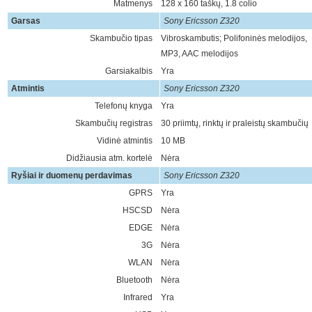
Matmenys
128 x 160 taškų, 1.8 colio
Garsas
Sony Ericsson Z320
Skambučio tipas
Vibroskambutis; Polifoninės melodijos,
MP3, AAC melodijos
Garsiakalbis
Yra
Atmintis
Sony Ericsson Z320
Telefonų knyga
Yra
Skambučių registras
30 priimtų, rinktų ir praleistų skambučių
Vidinė atmintis
10 MB
Didžiausia atm. kortelė
Nėra
Ryšiai ir duomenų perdavimas
Sony Ericsson Z320
GPRS
Yra
HSCSD
Nėra
EDGE
Nėra
3G
Nėra
WLAN
Nėra
Bluetooth
Nėra
Infrared
Yra