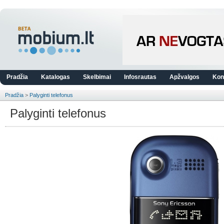
Pradžia
Katalogas
Skelbimai
Infosrautas
Apžvalgos
Kon
Pradžia
>
Palyginti telefonus
Palyginti telefonus