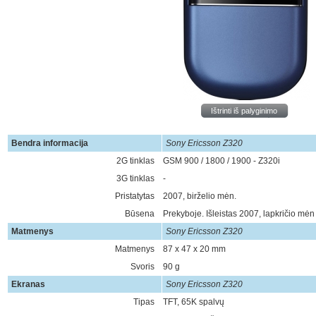
Ištrinti iš palyginimo
Bendra informacija
Sony Ericsson Z320
2G tinklas
GSM 900 / 1800 / 1900 - Z320i
3G tinklas
-
Pristatytas
2007, birželio mėn.
Būsena
Prekyboje. Išleistas 2007, lapkričio mėn
Matmenys
Sony Ericsson Z320
Matmenys
87 x 47 x 20 mm
Svoris
90 g
Ekranas
Sony Ericsson Z320
Tipas
TFT, 65K spalvų