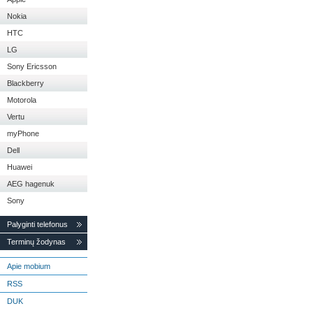
Nokia
HTC
LG
Sony Ericsson
Blackberry
Motorola
Vertu
myPhone
Dell
Huawei
AEG hagenuk
Sony
Palyginti telefonus
Terminų žodynas
Apie mobium
RSS
DUK