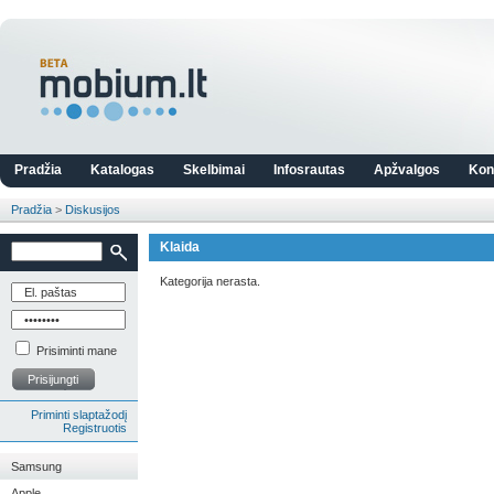
Pradžia
Katalogas
Skelbimai
Infosrautas
Apžvalgos
Kon
Pradžia
>
Diskusijos
Klaida
Kategorija nerasta.
Prisiminti mane
Prisijungti
Priminti slaptažodį
Registruotis
Samsung
Apple