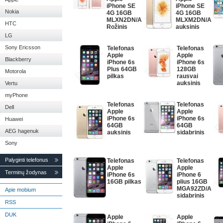
iPhone SE
iPhone SE
Nokia
4G 16GB
4G 16GB
MLXN2DN/A
MLXM2DN/A
HTC
Rožinis
auksinis
LG
Sony Ericsson
Telefonas
Telefonas
Apple
Apple
Blackberry
iPhone 6s
iPhone 6s
Plus 64GB
128GB
Motorola
pilkas
rausvai
auksinis
Vertu
myPhone
Telefonas
Telefonas
Dell
Apple
Apple
iPhone 6s
iPhone 6s
Huawei
64GB
64GB
AEG hagenuk
auksinis
sidabrinis
Sony
Palyginti telefonus
Telefonas
Telefonas
Apple
Apple
Terminų žodynas
iPhone 6s
iPhone 6
16GB pilkas
plius 16GB
MGA92ZD/A
Apie mobium
sidabrinis
RSS
DUK
Apple
Apple