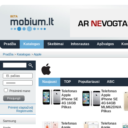
Pradžia
Katalogas
Skelbimai
Infosrautas
Apžvalgos
Kon
Pradžia
>
Katalogas
>
Apple
Naujausi
TOP
Populiariausi
ABC
Prisiminti mane
Telefonas
Telefonas
Apple
Apple
Prisijungti
iPhone SE
iPhone SE
4G 16GB
4G 64GB
Pilkas
MLM62DN/A
Priminti slaptažodį
Registruotis
Pilkas
Samsung
Telefonas
Telefonas
Apple
Apple
Apple