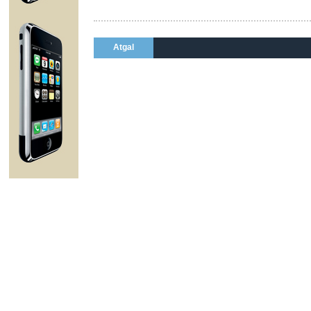
Atgal