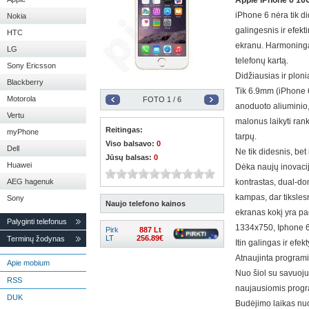
Apple iPhone 6 16
iPhone 6 nėra tik di
Nokia
galingesnis ir efek
HTC
ekranu. Harmoninga
LG
telefonų kartą.
Sony Ericsson
Didžiausias ir plon
Blackberry
Tik 6.9mm (iPhone 6
Motorola
FOTO
1
/ 6
anoduoto aliuminio, 
Vertu
malonus laikyti ran
Reitingas:
myPhone
tarpų.
Viso balsavo:
0
Dell
Ne tik didesnis, bet
Jūsų balsas:
0
Huawei
Dėka naujų inovacij
AEG hagenuk
kontrastas, dual-do
kampas, dar tiksles
Sony
Naujo telefono kainos
ekranas kokį yra pa
Palyginti telefonus
1334x750, Iphone 6
Pirk
887 Lt
LT
256.89€
Terminų žodynas
Itin galingas ir efek
Atnaujinta programi
Apie mobium
Nuo šiol su savuoju
RSS
naujausiomis progra
DUK
Budėjimo laikas nuo