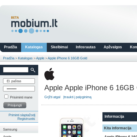
Pradžia
Katalogas
Skelbimai
Infosrautas
Apžvalgos
Kon
Pradžia
>
Katalogas
>
Apple
>
Apple iPhone 6 16GB Gold
Apple Apple iPhone 6 16GB
Grįžti atgal
Įtraukti į palyginimą
Prisiminti mane
Prisijungti
Priminti slaptažodį
Informacija
Registruotis
Kita informacija
Samsung
Apple