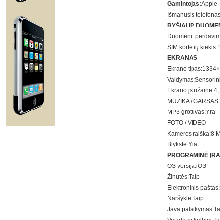
Gamintojas:
Apple
Išmanusis telefonas
RYŠIAI IR DUOM
Duomenų perdavim
SIM kortelių kiekis:
EKRANAS
Ekrano tipas:
1334× 
Valdymas:
Sensorin
Ekrano įstrižainė:
4,
MUZIKA / GARSAS
MP3 grotuvas:
Yra
FOTO / VIDEO
Kameros raiška:
8 M
Blykstė:
Yra
PROGRAMINĖ ĮR
OS versija:
iOS
Žinutės:
Taip
Elektroninis paštas:
Naršyklė:
Taip
Java palaikymas:
Ta