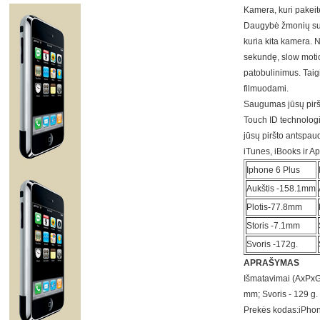
Kamera, kuri pakeit
Daugybė žmonių su 
kuria kita kamera. 
sekundę, slow motio
patobulinimus. Taigi
filmuodami.
Saugumas jūsų pirš
Touch ID technologij
jūsų piršto antspaud
iTunes, iBooks ir Ap
Iphone 6 Plus
Aukštis -158.1mm
Plotis-77.8mm
Storis -7.1mm
Svoris -172g.
APRAŠYMAS
Išmatavimai (AxPxG
mm; Svoris - 129 g.
Prekės kodas:
iPhon