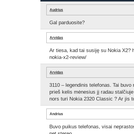
Audrius
Gal parduosite?
Arvidas
Ar tiesa, kad tai susiję su Nokia X2? 
nokia-x2-review/
Arvidas
3110 – legendinis telefonas. Tai buvo
prieš kelis mėnesius jį radau stalčiuje 
nors turi Nokia 2320 Classic ? Ar jis 
Andrius
Buvo puikus telefonas, visai neprasto
net stereo.