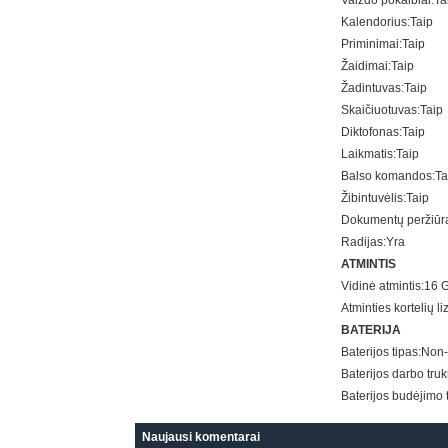
Vaizdo pokalbiai:
Ta
Kalendorius:
Taip
Priminimai:
Taip
Žaidimai:
Taip
Žadintuvas:
Taip
Skaičiuotuvas:
Taip
Diktofonas:
Taip
Laikmatis:
Taip
Balso komandos:
Ta
Žibintuvėlis:
Taip
Dokumentų peržiūr
Radijas:
Yra
ATMINTIS
Vidinė atmintis:
16 
Atminties kortelių li
BATERIJA
Baterijos tipas:
Non-
Baterijos darbo tru
Baterijos budėjimo 
Naujausi komentarai