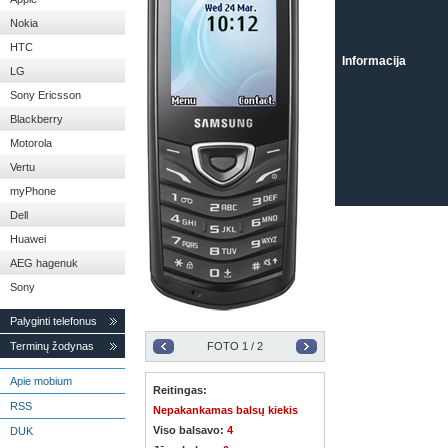
Nokia
HTC
Informacija
LG
Sony Ericsson
Blackberry
Motorola
Vertu
myPhone
Dell
Huawei
AEG hagenuk
Sony
Palyginti telefonus
Terminų žodynas
FOTO
1
/ 2
Apie mobium
Reitingas:
RSS
Nepakankamas balsų kiekis
Viso balsavo:
4
DUK