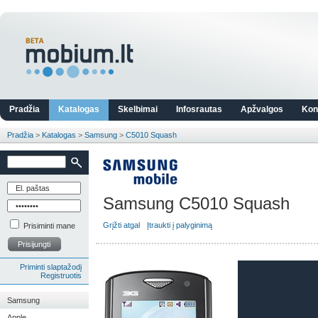
Pradžia
Katalogas
Skelbimai
Infosrautas
Apžvalgos
Kon
Pradžia
>
Katalogas
>
Samsung
>
C5010 Squash
Samsung C5010 Squash
Grįžti atgal
Įtraukti į palyginimą
Prisiminti mane
Prisijungti
Priminti slaptažodį
Registruotis
Samsung
Apple