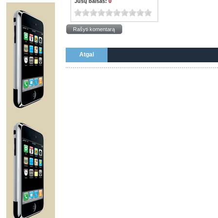
Jūsų balsas:
0
Rašyti komentarą
Atgal