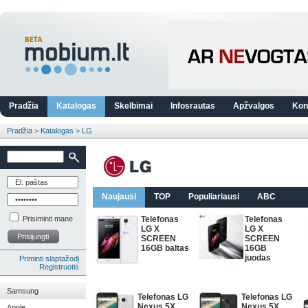
Pradžia
Katalogas
Skelbimai
Infosrautas
Apžvalgos
Kon
Pradžia
>
Katalogas
>
LG
Naujausi
TOP
Populiariausi
ABC
Prisiminti mane
Telefonas
Telefonas
LG X
LG X
Prisijungti
SCREEN
SCREEN
16GB baltas
16GB
juodas
Priminti slaptažodį
Registruotis
Samsung
Telefonas LG
Telefonas LG
Nexus 5X
Nexus 5X
Apple