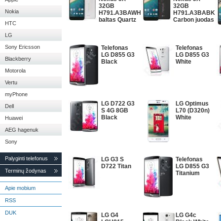
32GB
32GB
Nokia
H791.A3BAWH
H791.A3BABK
baltas Quartz
Carbon juodas
HTC
LG
Sony Ericsson
Telefonas
Telefonas
LG D855 G3
LG D855 G3
Blackberry
Black
White
Motorola
Vertu
myPhone
LG D722 G3
LG Optimus
Dell
S 4G 8GB
L70 (D320n)
Black
White
Huawei
AEG hagenuk
Sony
Palyginti telefonus
LG G3 S
Telefonas
D722 Titan
LG D855 G3
Terminų žodynas
Titanium
Apie mobium
RSS
DUK
LG G4
LG G4c