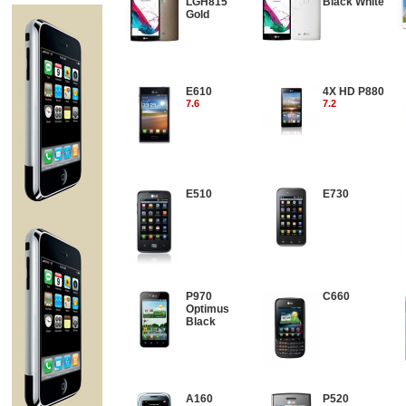
LGH815
Black White
Gold
E610
4X HD P880
7.6
7.2
E510
E730
P970
C660
Optimus
Black
A160
P520