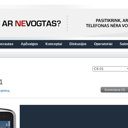
osrautas
Apžvalgos
Konceptai
Diskusijos
Operatoriai
Salo
1
Komentarai (0)
lyginimą