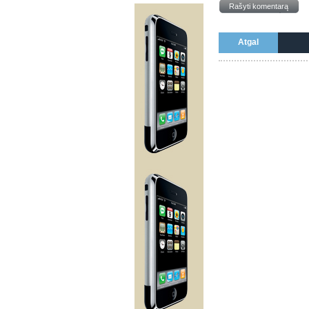
Rašyti komentarą
Atgal