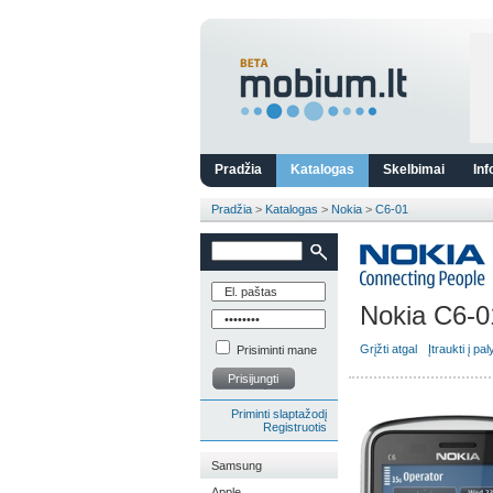
Pradžia
Katalogas
Skelbimai
Inf
Pradžia
>
Katalogas
>
Nokia
>
C6-01
Nokia C6-0
Grįžti atgal
Įtraukti į pa
Prisiminti mane
Prisijungti
Priminti slaptažodį
Registruotis
Samsung
Apple