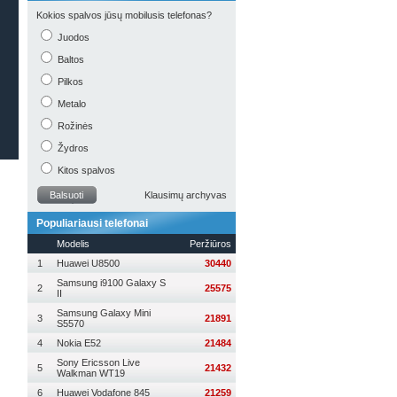
Kokios spalvos jūsų mobilusis telefonas?
Juodos
Baltos
Pilkos
Metalo
Rožinės
Žydros
Kitos spalvos
Balsuoti
Klausimų archyvas
Populiariausi telefonai
Modelis
Peržiūros
1
Huawei U8500
30440
Samsung i9100 Galaxy S
2
25575
II
Samsung Galaxy Mini
3
21891
S5570
4
Nokia E52
21484
Sony Ericsson Live
5
21432
Walkman WT19
6
Huawei Vodafone 845
21259