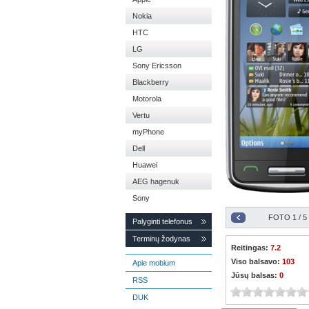
Nokia
HTC
LG
Sony Ericsson
Blackberry
Motorola
Vertu
myPhone
Dell
Huawei
AEG hagenuk
Sony
FOTO
1
/ 5
Palyginti telefonus
Terminų žodynas
Reitingas:
7.2
Viso balsavo:
103
Apie mobium
Jūsų balsas:
0
RSS
DUK