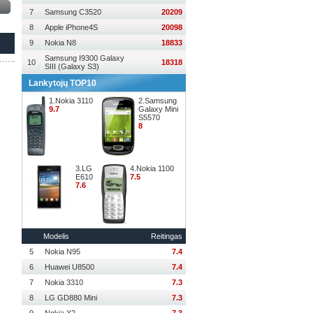
7
Samsung C3520
20209
8
Apple iPhone4S
20098
9
Nokia N8
18833
Samsung I9300 Galaxy
10
18318
SIII (Galaxy S3)
Lankytojų TOP10
1.Nokia 3110
2.Samsung
9.7
Galaxy Mini
S5570
8
3.LG
4.Nokia 1100
E610
7.5
7.6
Modelis
Reitingas
5
Nokia N95
7.4
6
Huawei U8500
7.4
7
Nokia 3310
7.3
8
LG GD880 Mini
7.3