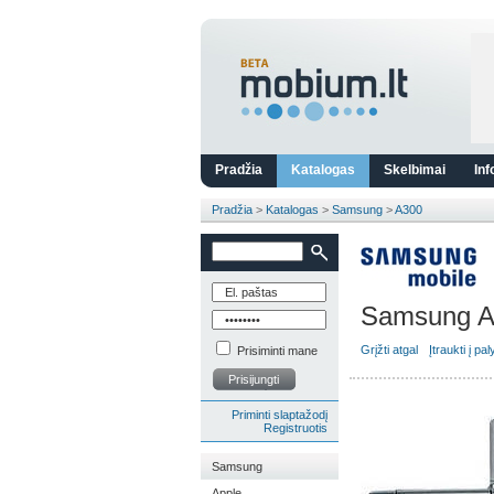
Pradžia
Katalogas
Skelbimai
Inf
Pradžia
>
Katalogas
>
Samsung
>
A300
Samsung A
Grįžti atgal
Įtraukti į pa
Prisiminti mane
Prisijungti
Priminti slaptažodį
Registruotis
Samsung
Apple