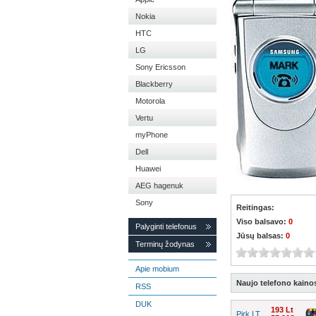
Nokia
HTC
LG
Sony Ericsson
Blackberry
Motorola
Vertu
myPhone
Dell
Huawei
AEG hagenuk
Sony
Reitingas:
Viso balsavo:
0
Palyginti telefonus
Jūsų balsas:
0
Terminų žodynas
Apie mobium
Naujo telefono kaino
RSS
DUK
193 Lt
Pirk LT