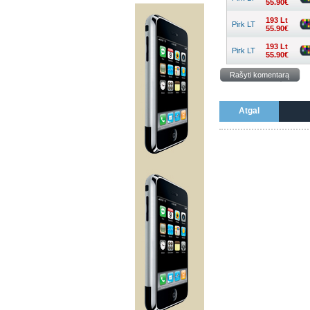
55.90€
193 Lt
Pirk LT
55.90€
193 Lt
Pirk LT
55.90€
Rašyti komentarą
Atgal