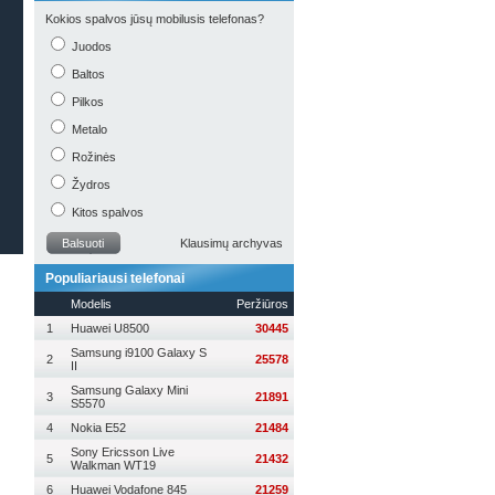
Kokios spalvos jūsų mobilusis telefonas?
Juodos
Baltos
Pilkos
Metalo
Rožinės
Žydros
Kitos spalvos
Balsuoti
Klausimų archyvas
Populiariausi telefonai
Modelis
Peržiūros
1
Huawei U8500
30445
Samsung i9100 Galaxy S
2
25578
II
Samsung Galaxy Mini
3
21891
S5570
4
Nokia E52
21484
Sony Ericsson Live
5
21432
Walkman WT19
6
Huawei Vodafone 845
21259