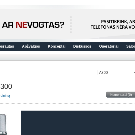
osrautas
Apžvalgos
Konceptai
Diskusijos
Operatoriai
Salo
300
Komentarai (0)
lyginimą