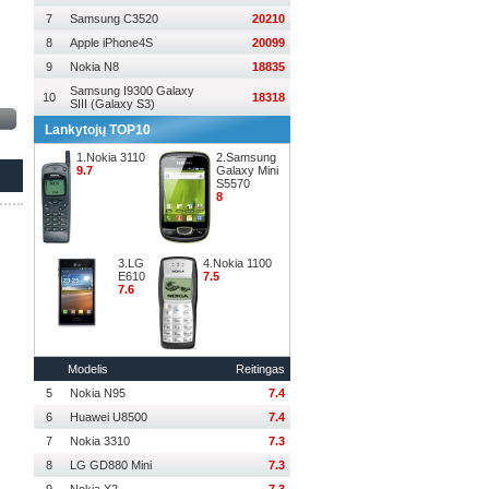
7
Samsung C3520
20210
8
Apple iPhone4S
20099
9
Nokia N8
18835
Samsung I9300 Galaxy
10
18318
SIII (Galaxy S3)
Lankytojų TOP10
1.Nokia 3110
2.Samsung
9.7
Galaxy Mini
S5570
8
3.LG
4.Nokia 1100
E610
7.5
7.6
Modelis
Reitingas
5
Nokia N95
7.4
6
Huawei U8500
7.4
7
Nokia 3310
7.3
8
LG GD880 Mini
7.3