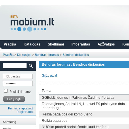
Pradžia
Katalogas
Skelbimai
Infosrautas
Apžvalgos
Kon
Pradžia
>
Diskusijos
>
Bendras forumas
>
Bendros diskusijos
Bendras forumas / Bendros diskusijos
Grįžti atgal
Tema
Prisiminti mane
GGBet.lt: Įdomus ir Patikimas Žaidimų Portalas
Prisijungti
Telenaujienos, Android N, Huawei P9 pristatymo data
ir dar daugiau.
Priminti slaptažodį
Registruotis
Reikia pagalbos del kompiuterio
Reikia pagalbos!
Samsung
NUO ko pradėti norint išmokti kurti telefonų
Apple