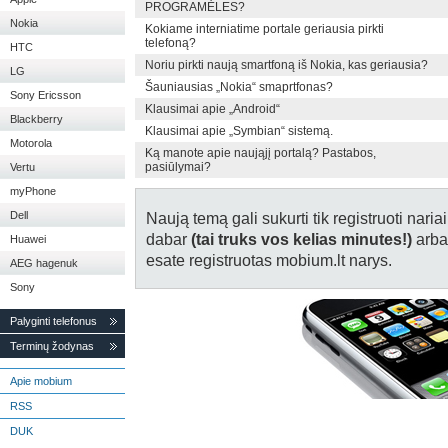
PROGRAMĖLES?
Nokia
Kokiame interniatime portale geriausia pirkti
telefoną?
HTC
Noriu pirkti naują smartfoną iš Nokia, kas geriausia?
LG
Šauniausias „Nokia“ smaprtfonas?
Sony Ericsson
Klausimai apie „Android“
Blackberry
Klausimai apie „Symbian“ sistemą.
Motorola
Ką manote apie naująjį portalą? Pastabos,
pasiūlymai?
Vertu
myPhone
Dell
Naują temą gali sukurti tik registruoti naria
dabar
(tai truks vos kelias minutes!)
arb
Huawei
esate registruotas mobium.lt narys.
AEG hagenuk
Sony
Palyginti telefonus
Terminų žodynas
Apie mobium
RSS
DUK