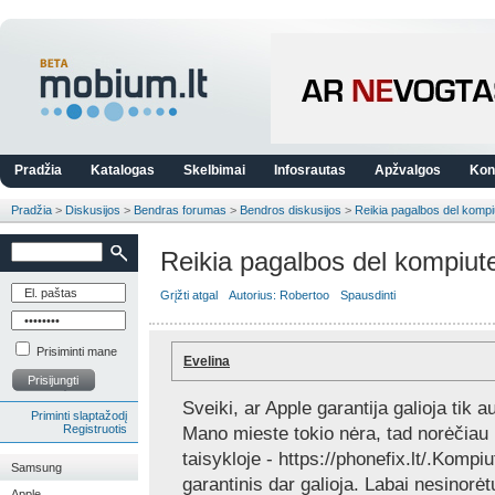
Pradžia
Katalogas
Skelbimai
Infosrautas
Apžvalgos
Kon
Pradžia
>
Diskusijos
>
Bendras forumas
>
Bendros diskusijos
>
Reikia pagalbos del kompi
Reikia pagalbos del kompiute
Grįžti atgal
Autorius: Robertoo
Spausdinti
Prisiminti mane
Evelina
Prisijungti
Sveiki, ar Apple garantija galioja tik
Priminti slaptažodį
Registruotis
Mano mieste tokio nėra, tad norėčiau k
taisykloje - https://phonefix.lt/.Kompiu
Samsung
garantinis dar galioja. Labai nesinorėt
Apple