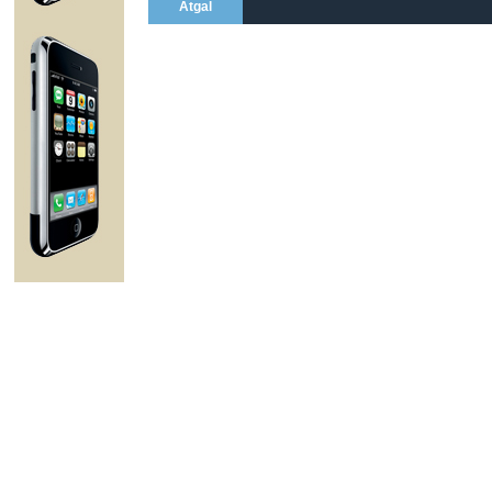
Atgal