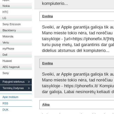
kompiuterio...
Nokia
HTC
Evelina
LG
Sony Ericsson
Sveiki, ar Apple garantija galioja tik
Blackberry
Mano mieste tokio nėra, tad norėčiau k
Motorola
taisykloje - [url=https://phonefix.lt/]htt
Vertu
turiu pusę metų, tad garantinis dar gal
myPhone
didelius atstumus dėl kompiuterio...
Dell
Huawei
Evelina
AEG hagenuk
Sony
Sveiki, ar Apple garantija galioja tik
Mano mieste tokio nėra, tad norėčiau k
Palyginti telefonus
taisykloje - https://phonefix.lt/ Kompi
Terminų žodynas
dar galioja. Labai nesinorėtų keliauti 
Apie mobium
RSS
Alina
DUK